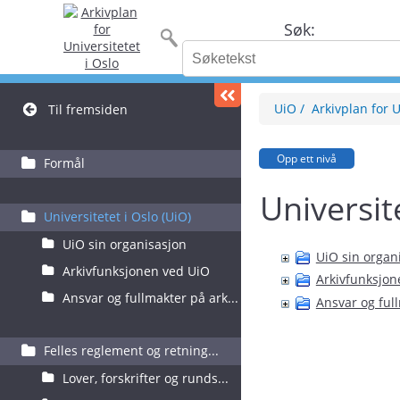
Søk:
UiO
Arkivplan for U
Til fremsiden
Opp ett nivå
Formål
Universit
Universitetet i Oslo (UiO)
UiO sin organisasjon
UiO sin organ
Arkivfunksjonen ved UiO
Arkivfunksjon
Ansvar og fullmakter på ark...
Ansvar og ful
Felles reglement og retning...
Lover, forskrifter og runds...