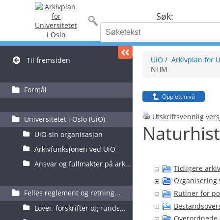
Søk:
UiO
Arkivplan for U
Til fremsiden
NHM
Formål
Opp ett nivå
Utskriftsvennlig ver
Universitetet i Oslo (UiO)
Naturhis
UiO sin organisasjon
Arkivfunksjonen ved UiO
Ansvar og fullmakter på ark...
Tidligere ark
Organisering
Felles reglement og retning...
Rutiner for p
Bestandsovers
Lover, forskrifter og runds...
Overordnede o