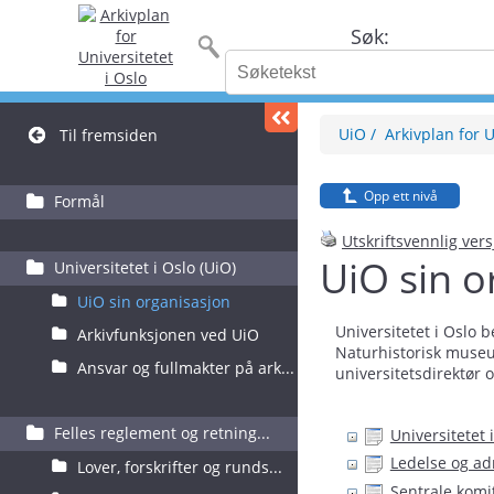
Søk:
UiO
Arkivplan for U
Til fremsiden
Opp ett nivå
Formål
Utskriftsvennlig ver
UiO sin o
Universitetet i Oslo (UiO)
UiO sin organisasjon
Universitetet i Oslo 
Arkivfunksjonen ved UiO
Naturhistorisk museum
Ansvar og fullmakter på ark...
universitetsdirektør 
Felles reglement og retning...
Universitetet i
Ledelse og ad
Lover, forskrifter og runds...
Sentrale komi