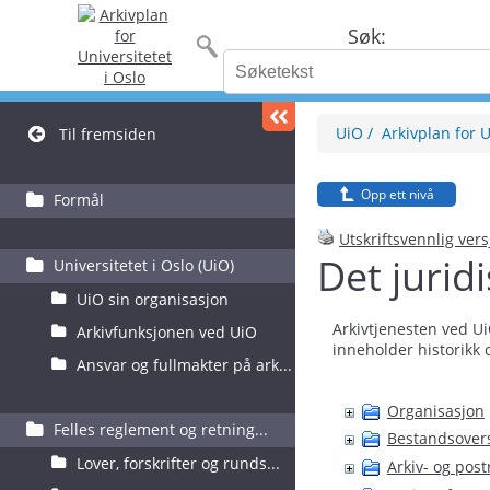
Søk:
UiO
Arkivplan for U
Til fremsiden
Opp ett nivå
Formål
Utskriftsvennlig ver
Det juridi
Universitetet i Oslo (UiO)
UiO sin organisasjon
Arkivtjenesten ved UiO
Arkivfunksjonen ved UiO
inneholder historikk 
Ansvar og fullmakter på ark...
Organisasjon
Felles reglement og retning...
Bestandsovers
Lover, forskrifter og runds...
Arkiv- og post