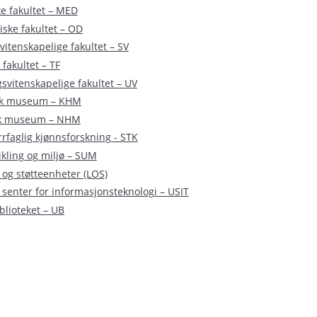
e fakultet – MED
iske fakultet – OD
itenskapelige fakultet – SV
 fakultet – TF
svitenskapelige fakultet – UV
isk museum – KHM
sk museum – NHM
rrfaglig kjønnsforskning - STK
ikling og miljø – SUM
 og støtteenheter (LOS)
 senter for informasjonsteknologi – USIT
blioteket – UB