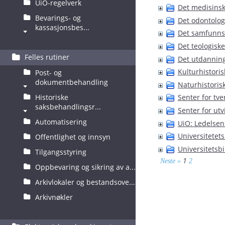
UiO-regelverk
Det medisinsk
Bevarings- og
Det odontolog
kassasjonsbes...
Det samfunnsv
Det teologiske
Felles rutiner
Det utdanning
Kulturhistor
Post- og
dokumentbehandling
Naturhistori
Historiske
Senter for tve
saksbehandlingsr...
Senter for utv
Automatisering
UiO: Ledelsen
Universitetets
Offentlighet og innsyn
Universitetsbi
Tilgangsstyring
1
Neste »
2
Oppbevaring og sikring av a...
Arkivlokaler og bestandsove...
Arkivnøkler