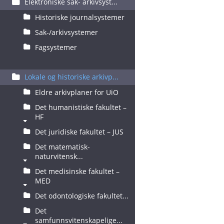
Elektroniske sak- arkivsyst...
Historiske journalsystemer
Sak-/arkivsystemer
Fagsystemer
Lokale og historiske arkivp...
Eldre arkivplaner for UiO
Det humanistiske fakultet –
HF
Det juridiske fakultet – JUS
Det matematisk-
naturvitensk...
Det medisinske fakultet –
MED
Det odontologiske fakultet...
Det
samfunnsvitenskapelige...