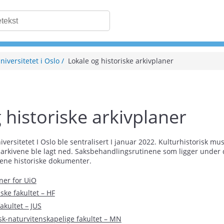
niversitetet i Oslo
Lokale og historiske arkivplaner
 historiske arkivplaner
versitetet I Oslo ble sentralisert I januar 2022. Kulturhistorisk mus
larkivene ble lagt ned. Saksbehandlingsrutinene som ligger under de 
nene historiske dokumenter.
ner for UiO
ske fakultet – HF
fakultet – JUS
k-naturvitenskapelige fakultet – MN