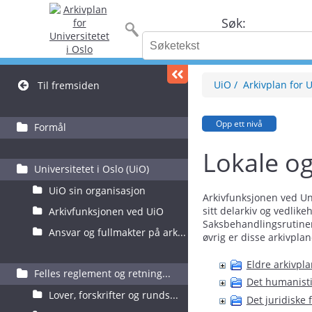
Søk:
UiO
Arkivplan for U
Til fremsiden
Opp ett nivå
Formål
Lokale og
Universitetet i Oslo (UiO)
UiO sin organisasjon
Arkivfunksjonen ved Uni
sitt delarkiv og vedlike
Arkivfunksjonen ved UiO
Saksbehandlingsrutinene
Ansvar og fullmakter på ark...
øvrig er disse arkivpla
Eldre arkivpla
Felles reglement og retning...
Det humanisti
Lover, forskrifter og runds...
Det juridiske 