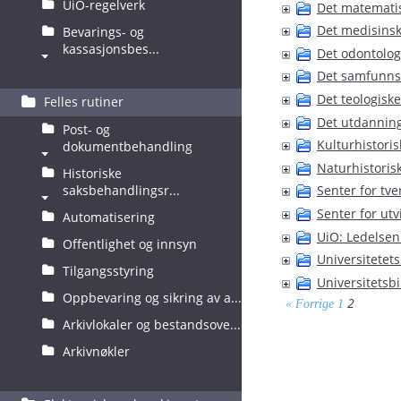
UiO-regelverk
Det matematis
Det medisinsk
Bevarings- og
kassasjonsbes...
Det odontolog
Det samfunnsv
Det teologiske
Felles rutiner
Det utdanning
Post- og
Kulturhistor
dokumentbehandling
Naturhistori
Historiske
saksbehandlingsr...
Senter for tve
Senter for utv
Automatisering
UiO: Ledelsen
Offentlighet og innsyn
Universitetets
Tilgangsstyring
Universitetsbi
Oppbevaring og sikring av a...
2
« Forrige
1
Arkivlokaler og bestandsove...
Arkivnøkler