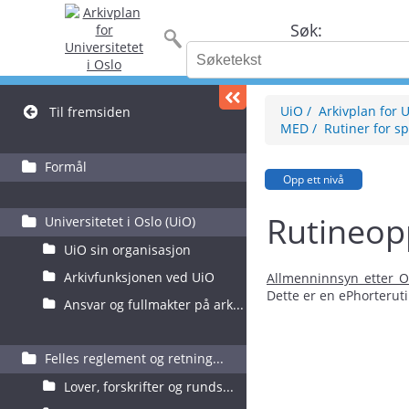
Søk:
UiO
Arkivplan for U
Til fremsiden
MED
Rutiner for sp
Formål
Opp ett nivå
Rutineopp
Universitetet i Oslo (UiO)
UiO sin organisasjon
Arkivfunksjonen ved UiO
Allmenninnsyn_etter_Of
Dette er en ePhorteruti
Ansvar og fullmakter på ark...
Felles reglement og retning...
Lover, forskrifter og runds...